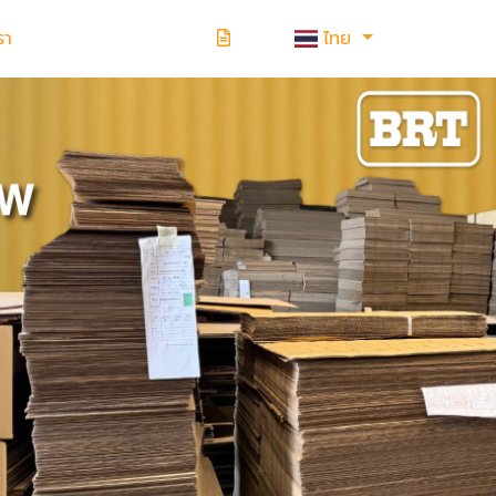
รา
ไทย