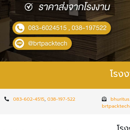
โรงง
083-602-4515
,
038-197-522
bhuritu
brtpacktec
โรง