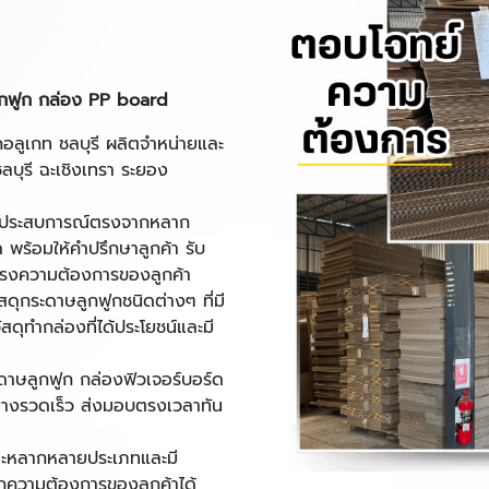
ลูกฟูก กล่อง PP board
อลูเกท ชลบุรี ผลิตจำหน่ายและ
ชลบุรี ฉะเชิงเทรา ระยอง
ี่มีประสบการณ์ตรงจากหลาก
พร้อมให้คำปรึกษาลูกค้า รับ
์ตรงความต้องการของลูกค้า
สดุกระดาษลูกฟูกชนิดต่างๆ ที่มี
สดุทำกล่องที่ได้ประโยชน์และมี
าษลูกฟูก กล่องฟิวเจอร์บอร์ด
อย่างรวดเร็ว ส่งมอบตรงเวลาทัน
่และหลากหลายประเภทและมี
ุกความต้องการของลูกค้าได้