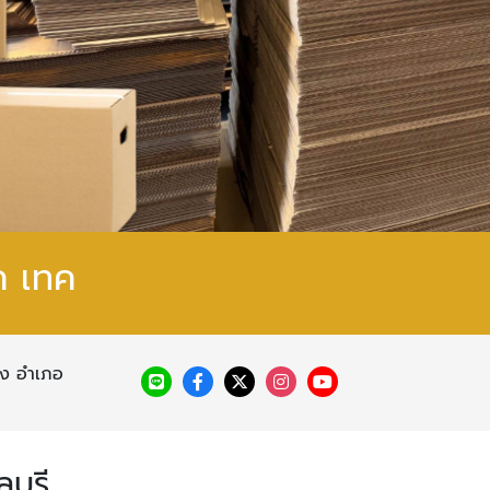
ค เทค
บึง อำเภอ
บุรี